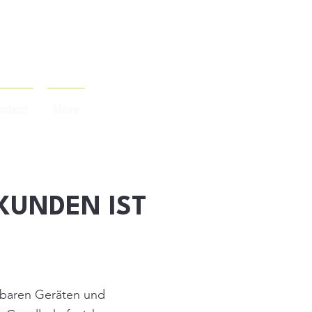
ntact
More
 KUNDEN IST
gbaren Geräten und