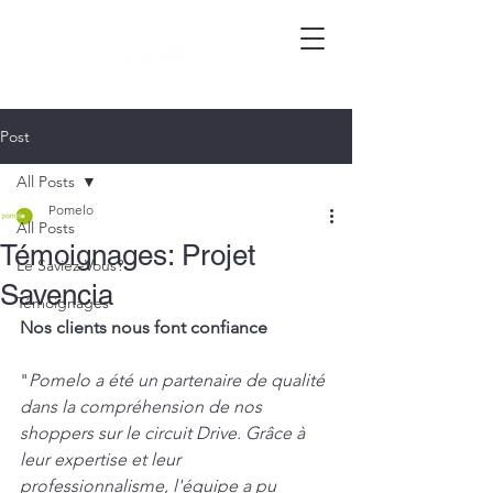
Post
All Posts
Pomelo
All Posts
Témoignages: Projet
Le Saviez-Vous?
Savencia
Témoignages
Nos clients nous font confiance
"
Pomelo a été un partenaire de qualité 
dans la compréhension de nos 
shoppers sur le circuit Drive. Grâce à 
leur expertise et leur 
professionnalisme, l'équipe a pu 